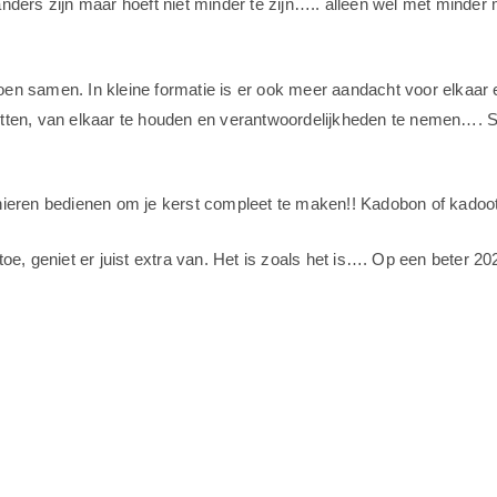
anders zijn maar hoeft niet minder te zijn….. alleen wel met minde
 doen samen.
In kleine formatie is er ook meer aandacht voor elkaar
 letten, van elkaar te houden en verantwoordelijkheden te nemen….
manieren bedienen om je kerst compleet te maken!! Kadobon of kadoot
toe, geniet er juist extra van. Het is zoals het is…. Op een beter 20