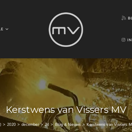
B
LE
I
Kerstwens van Vissers MV
>
2020
>
december
>
24
>
Blog & Nieuws
>
Kerstwens van Vissers 