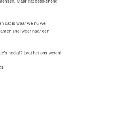
r mensen.
Maar dat betekenend
 en dat is waar we nu wel
 Samen snel weer naar een
je’s nodig!? Laat het ons weten!
21.